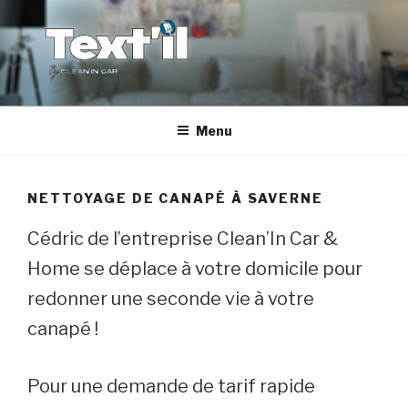
Aller
au
contenu
principal
TEX'TIL
Le nettoyage de canapé haut de gamme
Menu
NETTOYAGE DE CANAPÉ À SAVERNE
Cédric de l’entreprise Clean’In Car &
Home se déplace à votre domicile pour
redonner une seconde vie à votre
canapé !
Pour une demande de tarif rapide