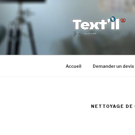
Aller
au
contenu
principal
TEX'TIL
Le nettoyage de canapé hau
Accueil
Demander un devis
NETTOYAGE DE