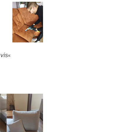
vis
«