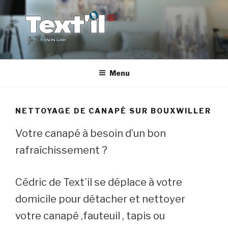
Aller
au
contenu
principal
TEX'TIL
Le nettoyage de canapé haut de gamme
Menu
NETTOYAGE DE CANAPÉ SUR BOUXWILLER
Votre canapé à besoin d’un bon
rafraîchissement ?
Cédric de Text’il se déplace à votre
domicile pour détacher et nettoyer
votre canapé ,fauteuil , tapis ou