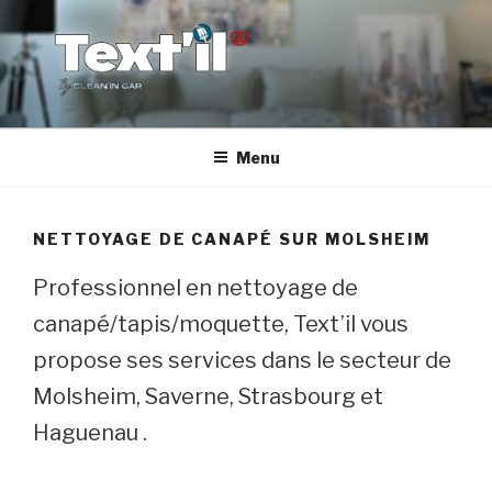
Aller
au
contenu
principal
TEX'TIL
Le nettoyage de canapé haut de gamme
Menu
NETTOYAGE DE CANAPÉ SUR MOLSHEIM
Professionnel en nettoyage de
canapé/tapis/moquette, Text’il vous
propose ses services dans le secteur de
Molsheim, Saverne, Strasbourg et
Haguenau .