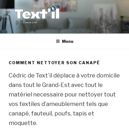
Aller
au
contenu
principal
TEX'TIL
Le nettoyage de canapé haut de gamme
Menu
COMMENT NETTOYER SON CANAPÉ
Cédric de Text’il déplace à votre domicile
dans tout le Grand-Est avec tout le
matériel necessaire pour nettoyer tout
vos textiles d’ameublement tels que
canapé, fauteuil, poufs, tapis et
moquette.