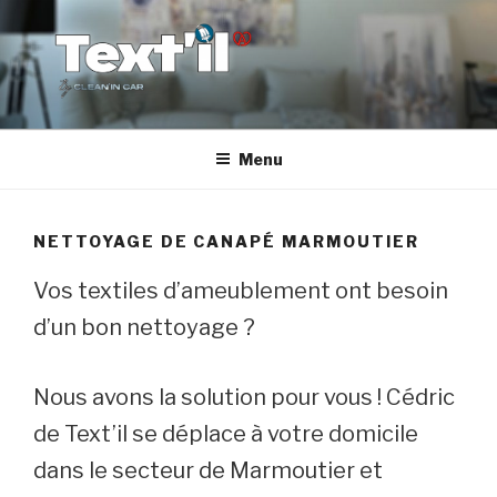
Aller
au
contenu
principal
TEX'TIL
Le nettoyage de canapé haut de gamme
Menu
NETTOYAGE DE CANAPÉ MARMOUTIER
Vos textiles d’ameublement ont besoin
d’un bon nettoyage ?
Nous avons la solution pour vous ! Cédric
de Text’il se déplace à votre domicile
dans le secteur de Marmoutier et