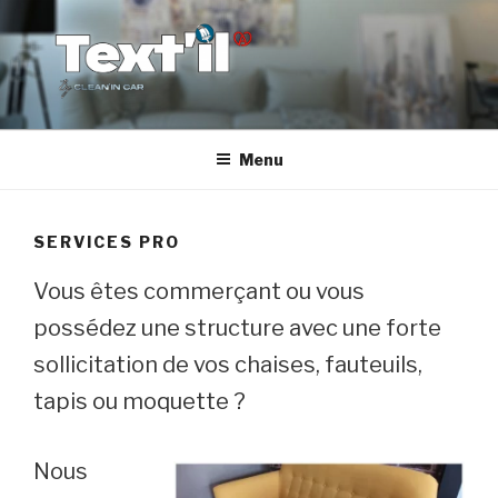
Aller
au
contenu
principal
TEX'TIL
Le nettoyage de canapé haut de gamme
Menu
SERVICES PRO
Vous êtes commerçant ou vous
possédez une structure avec une forte
sollicitation de vos chaises, fauteuils,
tapis ou moquette ?
Nous