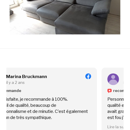
Camille Rubin
il y a 3 ans
recommande
e à 100%.
Personne très sérieuse et pro. Nett
 de
qualité et en profondeur pour mon ca
ie. C'est également
avait grand besoin (tâches, animaux ...
.
est fou j'étais à deux doigts de le jete
Je recommande à 100% !
Lire la suite