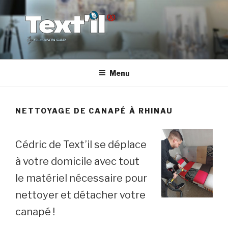
Aller
au
contenu
principal
TEX'TIL
Le nettoyage de canapé haut de gamme
Menu
NETTOYAGE DE CANAPÉ À RHINAU
Cédric de Text’il se déplace
à votre domicile avec tout
le matériel nécessaire pour
nettoyer et détacher votre
canapé !