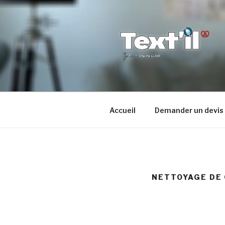
Aller
au
contenu
principal
TEX'TIL
Le nettoyage de canapé hau
Accueil
Demander un devis
NETTOYAGE DE