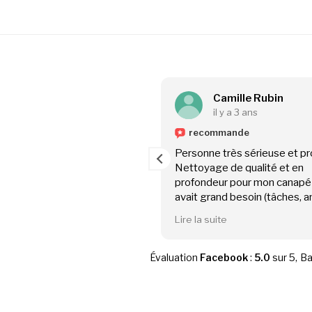
arina Bruckmann
Camille Rubin
l y a 2 ans
il y a 3 ans
mande
recommande
sfaite, je recommande à
Personne très sérieuse et pr
Nettoyage de qualité et en
l de qualité, beaucoup de
profondeur pour mon canapé 
nnalisme et de minutie.
avait grand besoin (tâches, an
alement quelqu'un de très
Le résultat est fou j'étais à d
te
Lire la suite
que.
doigts de le jeter.
Je recommande à 100% !
Évaluation
Facebook
:
5.0
sur 5,
Ba