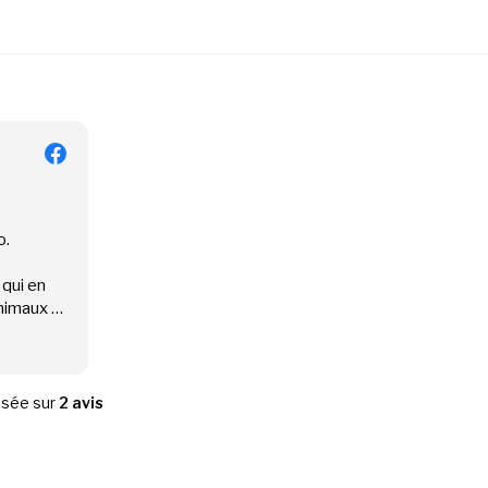
o.
qui en
imaux ...)
eux
sée sur
2 avis