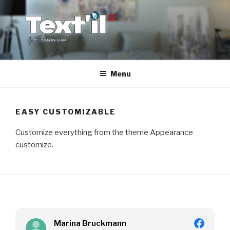
Aller
au
contenu
principal
TEX'TIL
Le nettoyage de canapé haut de gamme
Menu
EASY CUSTOMIZABLE
Customize everything from the theme Appearance
customize.
Marina Bruckmann