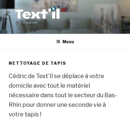
Aller
au
contenu
principal
TEX'TIL
Le nettoyage de canapé haut de gamme
Menu
NETTOYAGE DE TAPIS
Cédric de Text’Il se déplace à votre
domicile avec tout le matériel
nécessaire dans tout le secteur du Bas-
Rhin pour donner une seconde vie à
votre tapis !