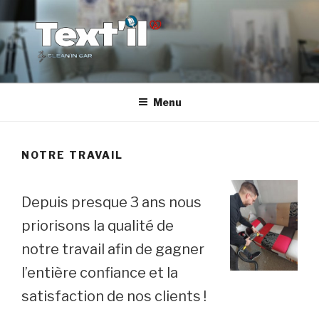
Aller
au
contenu
principal
TEX'TIL
Le nettoyage de canapé haut de gamme
Menu
NOTRE TRAVAIL
Depuis presque 3 ans nous
priorisons la qualité de
notre travail afin de gagner
l’entière confiance et la
satisfaction de nos clients !